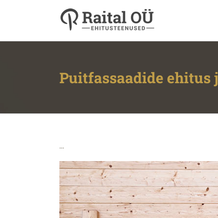
Skip
to
content
Puitfassaadide ehitus 
…