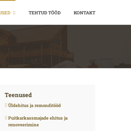
USED
TEHTUD TÖÖD
KONTAKT
Teenused
Üldehitus ja remonditööd
Puitkarkassmajade ehitus ja
renoveerimine